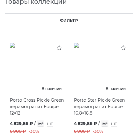
Товары коллекции
KERAMA MARAZZI
XLIGHT XTONE URBATEK
СМЕСИТЕЛИ
ФИЛЬТР
PAMESA
XXL Pamesa
УНИТАЗЫ И ПИCCУАРЫ
PERONDA
PORCELANOSA
SANT’AGOSTINO
В наличии
В наличии
ГРАНИТЕЯ
Porto Cross Pickle Green
Porto Star Pickle Green
керамогранит Equipe
керамогранит Equipe
УРАЛЬСКИЙ ГРАНИТ
12×12
16,8×16,8
4 829,86 ₽
/
м²
шт
4 829,86 ₽
/
м²
шт
6 900 ₽
-30%
6 900 ₽
-30%