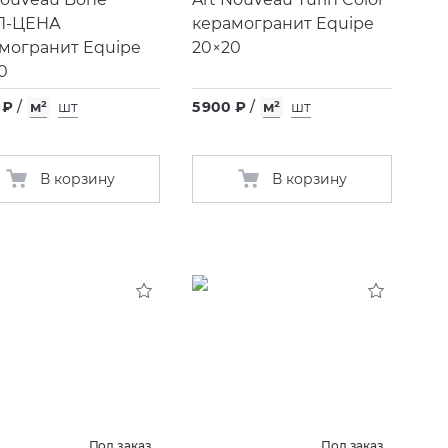
П-ЦЕНА
керамогранит Equipe
могранит Equipe
20×20
0
 ₽
/
м²
шт
5 900 ₽
/
м²
шт
В корзину
В корзину
Под заказ
Под заказ