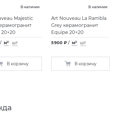
В наличии
В наличии
uveau Majestic
Art Nouveau La Rambla
керамогранит
Grey керамогранит
 20×20
Equipe 20×20
/
м²
шт
5 900 ₽
/
м²
шт
В корзину
В корзину
нда