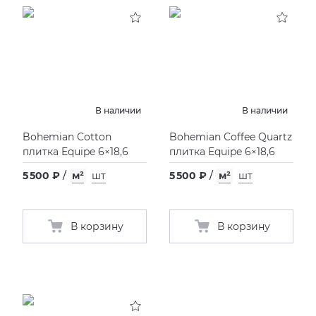
KERAMA MARAZZI
XLIGHT XTONE URBATEK
СМЕСИТЕЛИ
PAMESA
XXL Pamesa
УНИТАЗЫ И ПИCCУАРЫ
PERONDA
В наличии
В наличии
Bohemian Cotton
Bohemian Coffee Quartz
PORCELANOSA
плитка Equipe 6×18,6
плитка Equipe 6×18,6
5 500 ₽
/
м²
шт
5 500 ₽
/
м²
шт
SANT’AGOSTINO
ГРАНИТЕЯ
В корзину
В корзину
УРАЛЬСКИЙ ГРАНИТ