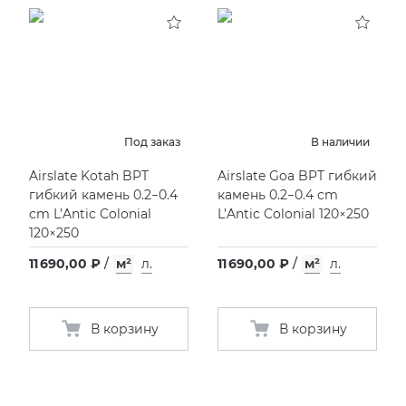
KERAMA MARAZZI
XLIGHT XTONE URBATEK
СМЕСИТЕЛИ
PAMESA
XXL Pamesa
УНИТАЗЫ И ПИCCУАРЫ
PERONDA
Под заказ
В наличии
Airslate Kotah BPT
Airslate Goa BPT гибкий
PORCELANOSA
гибкий камень 0.2−0.4
камень 0.2−0.4 cm
cm L’Antic Colonial
L’Antic Colonial 120×250
SANT’AGOSTINO
120×250
11 690,00 ₽
/
м²
л.
11 690,00 ₽
/
м²
л.
ГРАНИТЕЯ
УРАЛЬСКИЙ ГРАНИТ
В корзину
В корзину