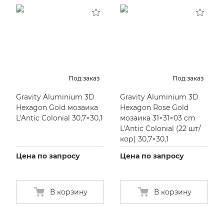
KERAMA MARAZZI
XLIGHT XTONE URBATEK
СМЕСИТЕЛИ
PAMESA
XXL Pamesa
УНИТАЗЫ И ПИCCУАРЫ
PERONDA
Под заказ
Под заказ
Gravity Aluminium 3D
Gravity Aluminium 3D
PORCELANOSA
Hexagon Gold мозаика
Hexagon Rose Gold
L’Antic Colonial 30,7×30,1
мозаика 31×31×03 cm
SANT’AGOSTINO
L’Antic Colonial
(
22 шт/
кор) 30,7×30,1
ГРАНИТЕЯ
Цена по запросу
Цена по запросу
УРАЛЬСКИЙ ГРАНИТ
В корзину
В корзину