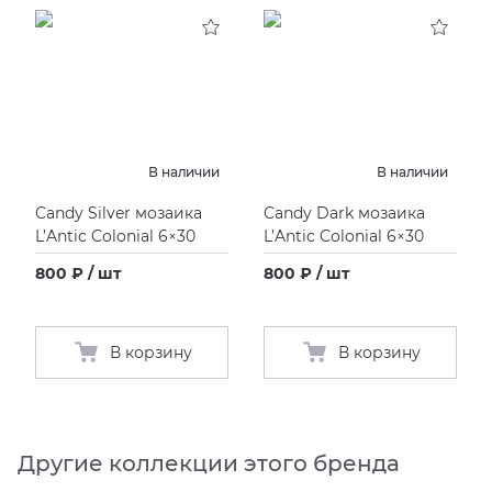
KERAMA MARAZZI
XLIGHT XTONE URBATEK
СМЕСИТЕЛИ
PAMESA
XXL Pamesa
УНИТАЗЫ И ПИCCУАРЫ
PERONDA
В наличии
В наличии
Candy Silver мозаика
Candy Dark мозаика
PORCELANOSA
L’Antic Colonial 6×30
L’Antic Colonial 6×30
800 ₽ / шт
800 ₽ / шт
SANT’AGOSTINO
ГРАНИТЕЯ
В корзину
В корзину
УРАЛЬСКИЙ ГРАНИТ
Другие коллекции этого бренда