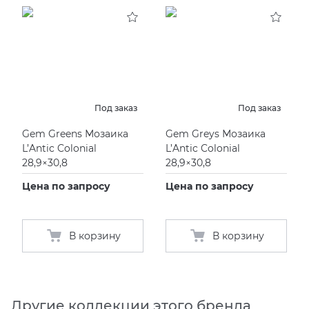
KERAMA MARAZZI
XLIGHT XTONE URBATEK
СМЕСИТЕЛИ
PAMESA
XXL Pamesa
УНИТАЗЫ И ПИCCУАРЫ
PERONDA
Под заказ
Под заказ
Gem Greens Мозаика
Gem Greys Мозаика
PORCELANOSA
L’Antic Colonial
L’Antic Colonial
28,9×30,8
28,9×30,8
SANT’AGOSTINO
Цена по запросу
Цена по запросу
ГРАНИТЕЯ
В корзину
В корзину
УРАЛЬСКИЙ ГРАНИТ
Другие коллекции этого бренда