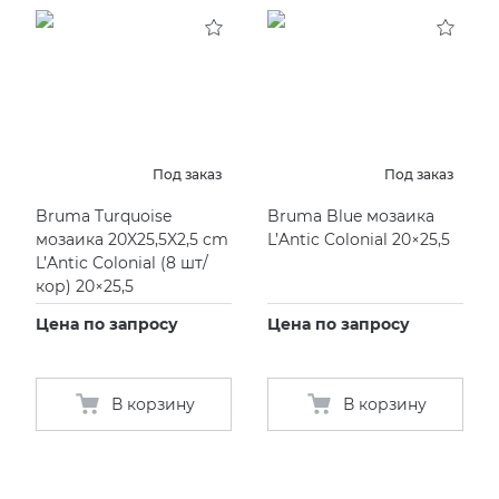
KERAMA MARAZZI
XLIGHT XTONE URBATEK
СМЕСИТЕЛИ
PAMESA
XXL Pamesa
УНИТАЗЫ И ПИCCУАРЫ
PERONDA
Под заказ
Под заказ
Bruma Turquoise
Bruma Blue мозаика
PORCELANOSA
мозаика 20X25,5X2,5 cm
L’Antic Colonial 20×25,5
L’Antic Colonial
(
8 шт/
SANT’AGOSTINO
кор) 20×25,5
Цена по запросу
Цена по запросу
ГРАНИТЕЯ
УРАЛЬСКИЙ ГРАНИТ
В корзину
В корзину