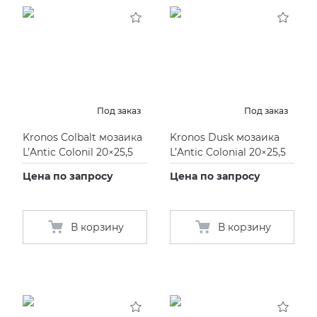
KERAMA MARAZZI
XLIGHT XTONE URBATEK
СМЕСИТЕЛИ
PAMESA
XXL Pamesa
УНИТАЗЫ И ПИCCУАРЫ
PERONDA
Под заказ
Под заказ
Kronos Colbalt мозаика
Kronos Dusk мозаика
PORCELANOSA
L’Antic Colonil 20×25,5
L’Antic Colonial 20×25,5
Цена по запросу
Цена по запросу
SANT’AGOSTINO
ГРАНИТЕЯ
В корзину
В корзину
УРАЛЬСКИЙ ГРАНИТ