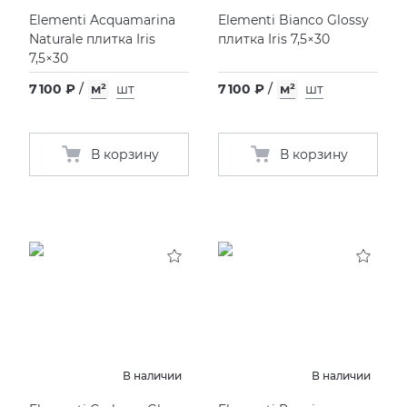
Elementi Acquamarina
Elementi Bianco Glossy
KERAMA MARAZZI
XLIGHT XTONE URBATEK
СМЕСИТЕЛИ
Naturale плитка Iris
плитка Iris 7,5×30
7,5×30
PAMESA
XXL Pamesa
УНИТАЗЫ И ПИCCУАРЫ
7 100 ₽
/
м²
шт
7 100 ₽
/
м²
шт
PERONDA
В корзину
В корзину
PORCELANOSA
SANT’AGOSTINO
ГРАНИТЕЯ
УРАЛЬСКИЙ ГРАНИТ
В наличии
В наличии