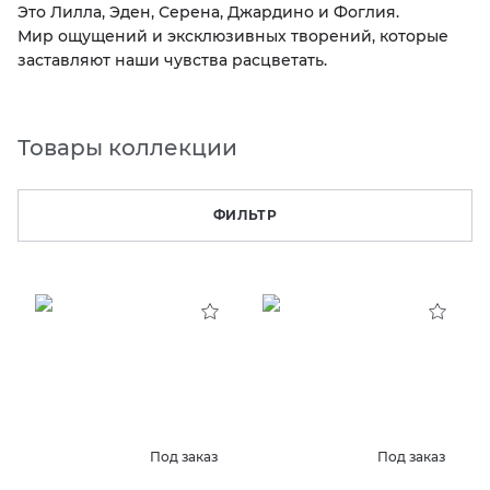
Это Лилла, Эден, Серена, Джардино и Фоглия.
Мир ощущений и эксклюзивных творений, которые
KERAMA MARAZZI
XLIGHT XTONE URBATEK
СМЕСИТЕЛИ
заставляют наши чувства расцветать.
PAMESA
XXL Pamesa
УНИТАЗЫ И ПИCCУАРЫ
Товары коллекции
PERONDA
ФИЛЬТР
PORCELANOSA
SANT’AGOSTINO
ГРАНИТЕЯ
УРАЛЬСКИЙ ГРАНИТ
Под заказ
Под заказ