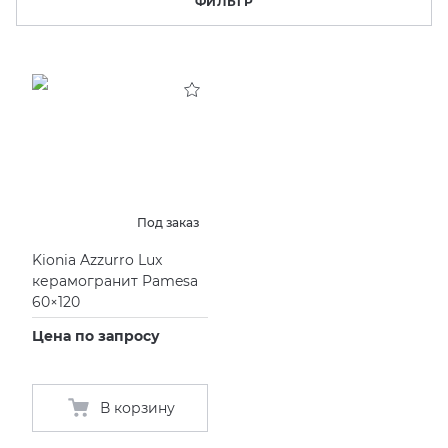
ФИЛЬТР
KERAMA MARAZZI
XLIGHT XTONE URBATEK
СМЕСИТЕЛИ
PAMESA
XXL Pamesa
УНИТАЗЫ И ПИCCУАРЫ
PERONDA
PORCELANOSA
Под заказ
SANT’AGOSTINO
Kionia Azzurro Lux
керамогранит Pamesa
60×120
ГРАНИТЕЯ
Цена по запросу
УРАЛЬСКИЙ ГРАНИТ
В корзину