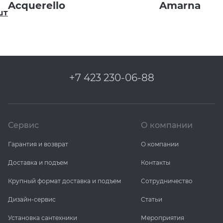
Acquerello
Amarna
шт
+7 423 230-06-88
Сервис
О компании
Гарантия и возврат
О компании
Доставка и подъем
Контакты
Крупный формат доставка и подъем
Сотрудничество
Дизайн-сервис
Статьи
Установка сантехники
Мероприятия