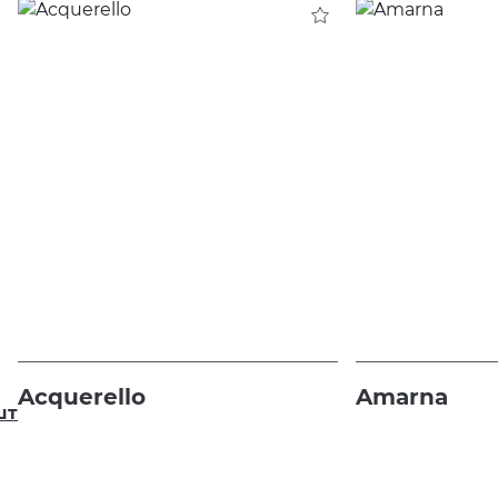
Acquerello
Amarna
шт