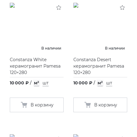
KERAMA MARAZZI
XLIGHT XTONE URBATEK
СМЕСИТЕЛИ
PAMESA
XXL Pamesa
УНИТАЗЫ И ПИCCУАРЫ
PERONDA
В наличии
В наличии
Constanza White
Constanza Desert
PORCELANOSA
керамогранит Pamesa
керамогранит Pamesa
120×280
120×280
SANT’AGOSTINO
10 000 ₽
/
м²
шт
10 000 ₽
/
м²
шт
ГРАНИТЕЯ
В корзину
В корзину
УРАЛЬСКИЙ ГРАНИТ