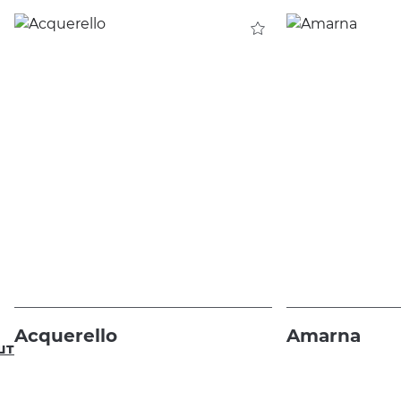
Acquerello
Amarna
шт