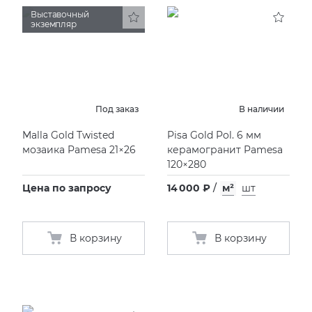
Выставочный
экземпляр
KERAMA MARAZZI
XLIGHT XTONE URBATEK
СМЕСИТЕЛИ
PAMESA
XXL Pamesa
УНИТАЗЫ И ПИCCУАРЫ
PERONDA
Под заказ
В наличии
Malla Gold Twisted
Pisa Gold Pol. 6 мм
PORCELANOSA
мозаика Pamesa 21×26
керамогранит Pamesa
120×280
SANT’AGOSTINO
Цена по запросу
14 000 ₽
/
м²
шт
ГРАНИТЕЯ
В корзину
В корзину
УРАЛЬСКИЙ ГРАНИТ