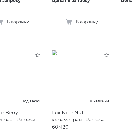
о запросу
Цена по запросу
Цена
В корзину
В корзину
Под заказ
В наличии
or Berry
Lux Noor Nut
огрант Pamesa
керамогрант Pamesa
60×120