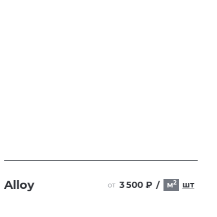
Alloy
2
3 500 ₽
/
м
шт
от