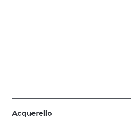
Acquerello
т