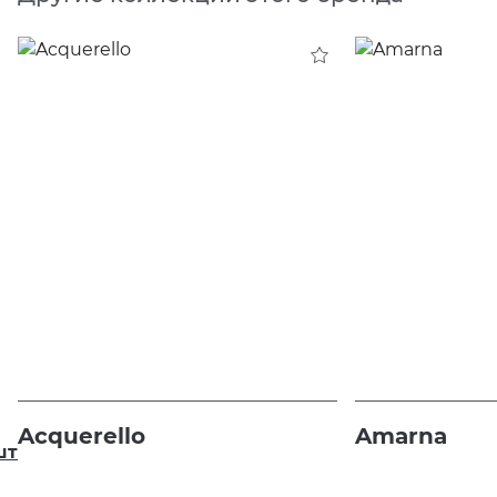
Acquerello
Amarna
шт