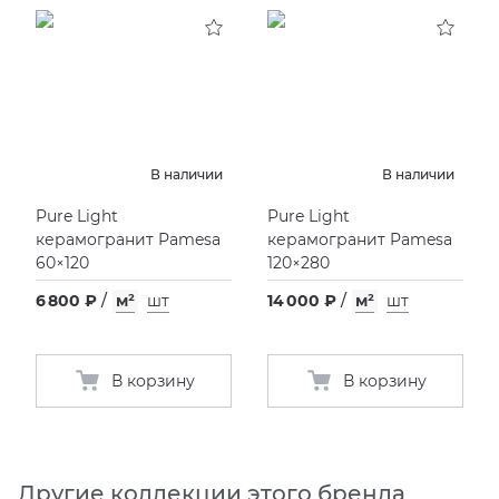
KERAMA MARAZZI
XLIGHT XTONE URBATEK
СМЕСИТЕЛИ
PAMESA
XXL Pamesa
УНИТАЗЫ И ПИCCУАРЫ
PERONDA
В наличии
В наличии
Pure Light
Pure Light
PORCELANOSA
керамогранит Pamesa
керамогранит Pamesa
60×120
120×280
SANT’AGOSTINO
6 800 ₽
/
м²
шт
14 000 ₽
/
м²
шт
ГРАНИТЕЯ
В корзину
В корзину
УРАЛЬСКИЙ ГРАНИТ
Другие коллекции этого бренда