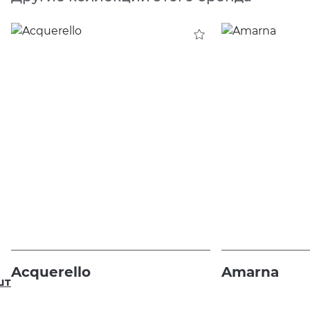
Acquerello
Amarna
шт