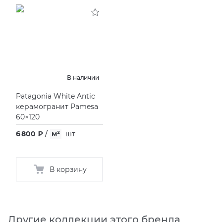
KERAMA MARAZZI
XLIGHT XTONE URBATEK
СМЕСИТЕЛИ
PAMESA
XXL Pamesa
УНИТАЗЫ И ПИCCУАРЫ
PERONDA
В наличии
Patagonia White Antic
PORCELANOSA
керамогранит Pamesa
60×120
SANT’AGOSTINO
6 800 ₽
/
м²
шт
ГРАНИТЕЯ
В корзину
УРАЛЬСКИЙ ГРАНИТ
Другие коллекции этого бренда