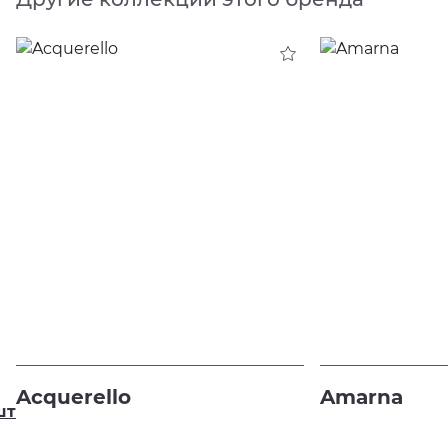
Acquerello
Amarna
шт