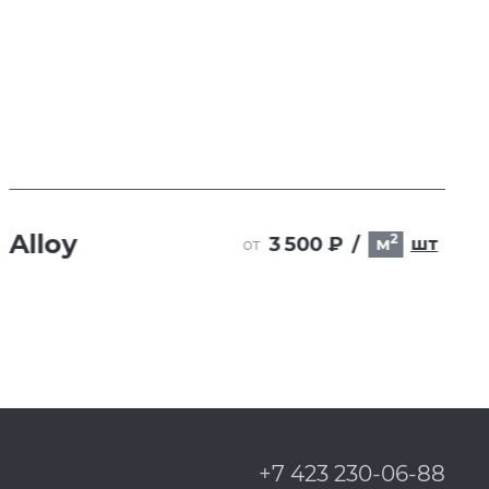
Alloy
2
3 500 ₽
/
м
шт
от
+7 423 230-06-88