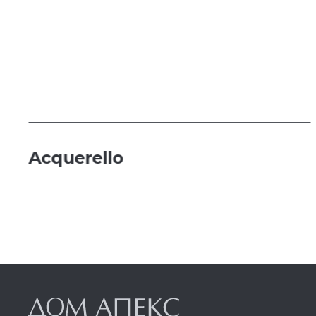
Acquerello
т