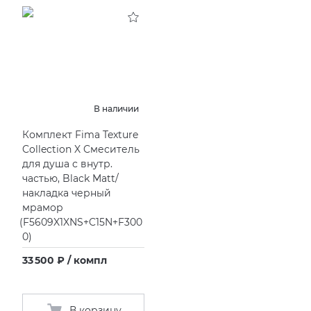
KERAMA MARAZZI
XLIGHT XTONE URBATEK
СМЕСИТЕЛИ
PAMESA
XXL Pamesa
УНИТАЗЫ И ПИCCУАРЫ
PERONDA
В наличии
Комплект Fima Texture
PORCELANOSA
Collection X Cмеситель
для душа с внутр.
SANT’AGOSTINO
частью, Black Matt/
накладка черный
мрамор
ГРАНИТЕЯ
(
F5609X1XNS+C15N+F300
0)
УРАЛЬСКИЙ ГРАНИТ
33 500 ₽ / компл
В корзину