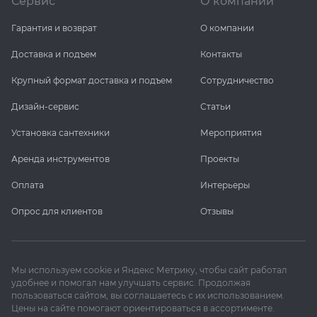
Сервис
О компании
Гарантия и возврат
О компании
KERAMA MARAZZI
XLIGHT XTONE URBATEK
СМЕСИТЕЛИ
Доставка и подъем
Контакты
PAMESA
XXL Pamesa
УНИТАЗЫ И ПИCCУАРЫ
Крупный формат доставка и подъем
Сотрудничество
PERONDA
Дизайн-сервис
Статьи
Установка сантехники
Мероприятия
PORCELANOSA
Аренда инструментов
Проекты
SANT’AGOSTINO
Оплата
Интерьеры
Опрос для клиентов
Отзывы
ГРАНИТЕЯ
УРАЛЬСКИЙ ГРАНИТ
Мы используем cookie и Яндекс Метрику, чтобы сайт работал
удобнее и помогал нам улучшать сервис. Продолжая
пользоваться сайтом, вы соглашаетесь с их использованием.
Цены на сайте помогают ориентироваться в ассортименте.