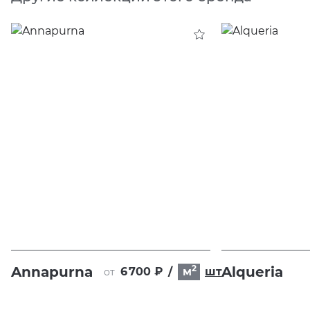
2
Annapurna
Alqueria
6 700 ₽
/
м
шт
от