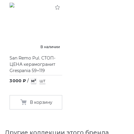
KERAMA MARAZZI
XLIGHT XTONE URBATEK
СМЕСИТЕЛИ
PAMESA
XXL Pamesa
УНИТАЗЫ И ПИCCУАРЫ
PERONDA
В наличии
San Remo Pul. СТОП-
PORCELANOSA
ЦЕНА керамогранит
Grespania 59×119
SANT’AGOSTINO
3 000 ₽
/
м²
шт
ГРАНИТЕЯ
В корзину
УРАЛЬСКИЙ ГРАНИТ
Другие коллекции этого бренда