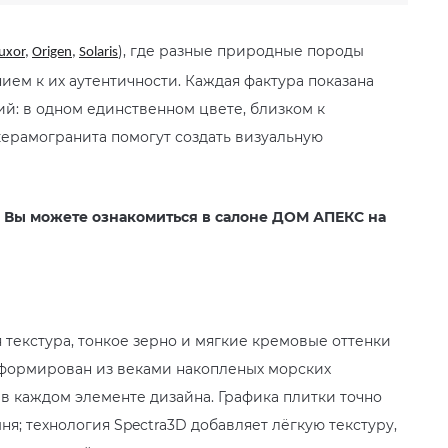
), где разные природные породы
uxor
,
Origen
,
Solaris
ем к их аутентичности. Каждая фактура показана
й: в одном единственном цвете, близком к
рамогранита помогут создать визуальную
и Вы можете ознакомиться в салоне ДОМ АПЕКС на
 текстура, тонкое зерно и мягкие кремовые оттенки
сформирован из веками накопленых морских
 в каждом элементе дизайна. Графика плитки точно
я; технология Spectra3D добавляет лёгкую текстуру,