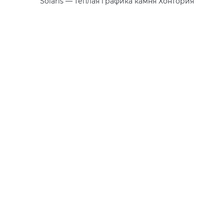
Solaris — тёплая графика камня Хонтория