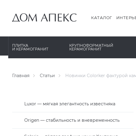
PERONDA
PERONDA
PORCELANOSA
REX XXL
КАТАЛОГ
ИНТЕРЬ
SANT’AGOSTINO
SAPIENSTONE
ГРАНИТЕЯ
XLIGHT XTONE URBATEK
ПЛИТКА
КРУПНОФОРМАТНЫЙ
И КЕРАМОГРАНИТ
КЕРАМОГРАНИТ
УРАЛЬСКИЙ ГРАНИТ
XXL Pamesa
Главная
Статьи
Новинки Colorker фактурой камня
Luxor — мягкая элегантность известняка
Origen — стабильность и вневременность