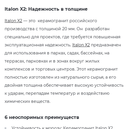
Italon X2: Надежность в толщине
KERAMA MARAZZI
XLIGHT XTONE URBATEK
СМЕСИТЕЛИ
Italon X2
— это керамогранит российского
PAMESA
XXL Pamesa
УНИТАЗЫ И ПИCCУАРЫ
производства с толщиной 20 мм. Он разработан
специально для проектов, где требуется повышенная
PERONDA
эксплуатационная надежность.
Italon X2
предназначен
для использования в парках, садах, бассейнах, на
PORCELANOSA
террасах, парковках и в зонах вокруг жилых
комплексов и торговых центров. Этот керамогранит
SANT’AGOSTINO
полностью изготовлен из натурального сырья, а его
двойная толщина обеспечивает высокую устойчивость
ГРАНИТЕЯ
к ударам, перепадам температур и воздействию
химических веществ.
УРАЛЬСКИЙ ГРАНИТ
6 неоспоримых преимуществ
Устойчивость к морозу: Керамогранит Italon X2