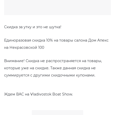
EMIL CERAMICA
ITALON
VIDREPUR
ШКАФЫ И ПЕНАЛЫ
ДУШЕВЫЕ ОГРАЖДЕНИЯ
ПРОФИЛИ И ПЛИНТУСЫ
EQUIPE
KERAMA MARAZZI
ИНСТАЛЛЯЦИИ И КЛАВИШИ СМЫВА
РЕМОНТНЫЕ СОСТАВЫ ДЛЯ БЕТОНА
Скидка за утку и это не шутка!
FIANDRE
LA FABBRICA AVA
ОБОГРЕВАТЕЛИ
СИСТЕМА ВЫРАВНИВАНИЯ
Единоразовая скидка 10% на товары салона Дом Апекс
FIORANESE
LAMINAM
ПЛАСТИНЫ ИЗ ИСКУССТВЕННОГО КАМНЯ
на Некрасовской 100
GRESPANIA
L’ANTIC COLONIAL
ПОДДОНЫ
Внимание! Скидка не распространяется на товары,
которые уже на скидке. Также данная скидка не
IDALGO
MAXFINE IRIS
ПОЛОТЕНЦЕСУШИТЕЛИ
суммируется с другими скидочными купонами.
IMOLA CERAMICA
PERONDA
РАКОВИНЫ
Ждем ВАС на Vladivostok Boat Show.
IRIS
REX XXL
САУНЫ
ITALON
SAPIENSTONE
СИСТЕМЫ СЛИВА