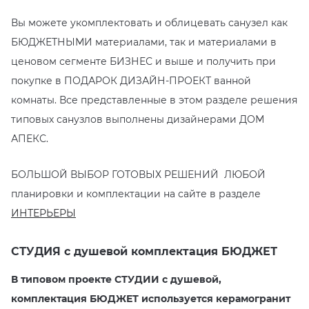
Вы можете укомплектовать и облицевать санузел как
KERAMA MARAZZI
XLIGHT XTONE URBATEK
СМЕСИТЕЛИ
БЮДЖЕТНЫМИ материалами, так и материалами в
ценовом сегменте БИЗНЕС и выше и получить при
PAMESA
XXL Pamesa
УНИТАЗЫ И ПИCCУАРЫ
покупке в ПОДАРОК ДИЗАЙН-ПРОЕКТ ванной
комнаты. Все представленные в этом разделе решения
PERONDA
типовых санузлов выполнены дизайнерами ДОМ
PORCELANOSA
АПЕКС.
SANT’AGOSTINO
БОЛЬШОЙ ВЫБОР ГОТОВЫХ РЕШЕНИЙ ЛЮБОЙ
планировки и комплектации на сайте в разделе
ГРАНИТЕЯ
ИНТЕРЬЕРЫ
УРАЛЬСКИЙ ГРАНИТ
СТУДИЯ с душевой комплектация БЮДЖЕТ
В типовом проекте СТУДИИ с душевой,
комплектация БЮДЖЕТ используется керамогранит