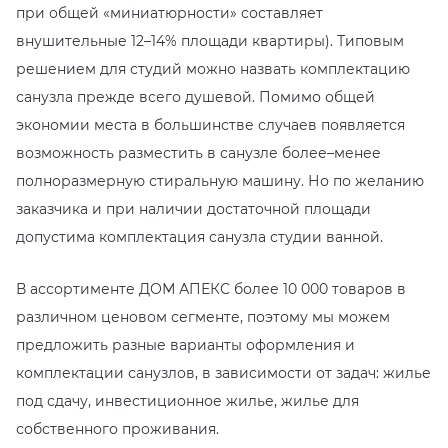
при общей «миниатюрности» составляет
EMIL CERAMICA
ITALON
VIDREPUR
ШКАФЫ И ПЕНАЛЫ
ДУШЕВЫЕ ОГРАЖДЕНИЯ
ПРОФИЛИ И ПЛИНТУСЫ
внушительные 12–14% площади квартиры). Типовым
решением для студий можно назвать комплектацию
EQUIPE
KERAMA MARAZZI
ИНСТАЛЛЯЦИИ И КЛАВИШИ СМЫВА
РЕМОНТНЫЕ СОСТАВЫ ДЛЯ БЕТОНА
санузла прежде всего душевой. Помимо общей
экономии места в большинстве случаев появляется
FIANDRE
LA FABBRICA AVA
ОБОГРЕВАТЕЛИ
СИСТЕМА ВЫРАВНИВАНИЯ
возможность разместить в санузле более–менее
FIORANESE
LAMINAM
ПЛАСТИНЫ ИЗ ИСКУССТВЕННОГО КАМНЯ
полноразмерную стиральную машину. Но по желанию
заказчика и при наличии достаточной площади
GRESPANIA
L’ANTIC COLONIAL
ПОДДОНЫ
допустима комплектация санузла студии ванной.
IDALGO
MAXFINE IRIS
ПОЛОТЕНЦЕСУШИТЕЛИ
В ассортименте ДОМ АПЕКС более 10 000 товаров в
различном ценовом сегменте, поэтому мы можем
IMOLA CERAMICA
PERONDA
РАКОВИНЫ
предложить разные варианты оформления и
комплектации санузлов, в зависимости от задач: жилье
IRIS
REX XXL
САУНЫ
под сдачу, инвестиционное жилье, жилье для
собственного проживания.
ITALON
SAPIENSTONE
СИСТЕМЫ СЛИВА