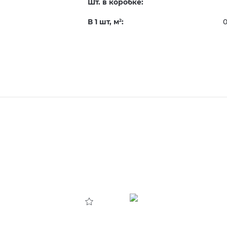
Шт. в коробке:
В 1 шт, м
:
0
2