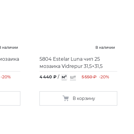
В наличии
В наличии
 мозаика
5804 Estelar Luna чип 25
мозаика Vidrepur 31,5×31,5
-20%
4 440 ₽
/
м²
шт
5 550 ₽
-20%
В корзину