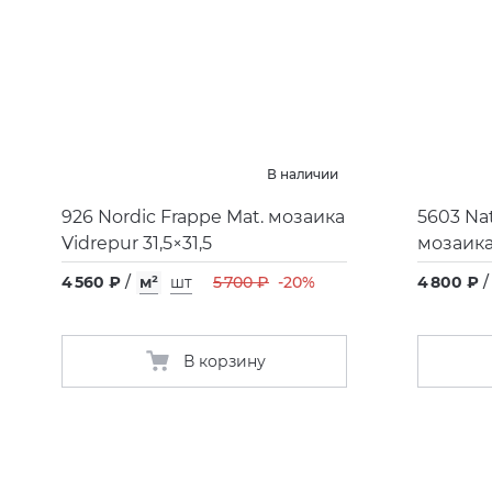
В наличии
926 Nordic Frappe Mat. мозаика
5603 Na
Vidrepur 31,5×31,5
мозаика 
4 560 ₽
/
м²
шт
5 700 ₽
-20%
4 800 ₽
/
В корзину