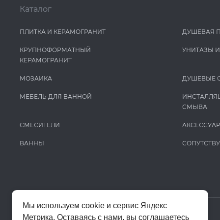
Каталог
ПЛИТКА И КЕРАМОГРАНИТ
ДУШЕВАЯ 
КРУПНОФОРМАТНЫЙ
УНИТАЗЫ 
КЕРАМОГРАНИТ
МОЗАИКА
ДУШЕВЫЕ 
МЕБЕЛЬ ДЛЯ ВАННОЙ
ИНСТАЛЛЯ
СМЫВА
СМЕСИТЕЛИ
АКСЕССУА
ВАННЫ
СОПУТСТВ
Мы используем cookie и сервис Яндекс
Метрика. Оставаясь с нами, вы соглашаетесь