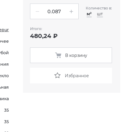
Количество в:
м²
шт
Итого:
epur
480,24 ₽
очее
убой
В корзину
ания
Избранное
екло
ьная
аика
35
35