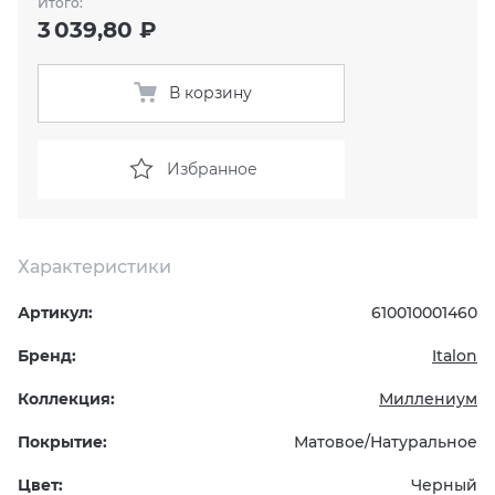
Итого:
3 039,80 ₽
KERAMA MARAZZI
XLIGHT XTONE URBATEK
СМЕСИТЕЛИ
В корзину
PAMESA
XXL Pamesa
УНИТАЗЫ И ПИCCУАРЫ
PERONDA
Избранное
PORCELANOSA
Характеристики
SANT’AGOSTINO
Артикул:
610010001460
ГРАНИТЕЯ
Бренд:
Italon
УРАЛЬСКИЙ ГРАНИТ
Коллекция:
Миллениум
Покрытие:
Матовое/Натуральное
Цвет:
Черный