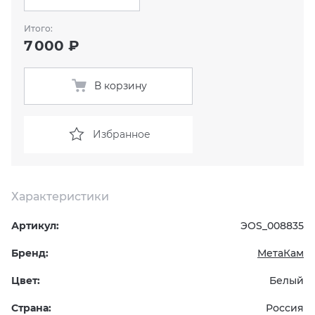
Итого:
KERAMA MARAZZI
XLIGHT XTONE URBATEK
СМЕСИТЕЛИ
7 000 ₽
PAMESA
XXL Pamesa
УНИТАЗЫ И ПИCCУАРЫ
В корзину
PERONDA
Избранное
PORCELANOSA
SANT’AGOSTINO
Характеристики
ГРАНИТЕЯ
Артикул:
ЭОS_008835
УРАЛЬСКИЙ ГРАНИТ
Бренд:
МетаКам
Цвет:
Белый
Страна:
Россия