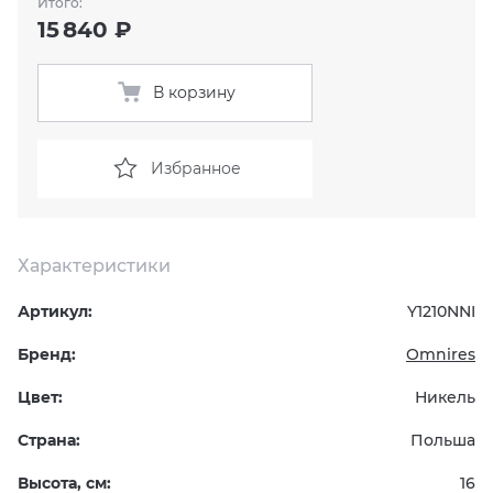
Итого:
15 840 ₽
KERAMA MARAZZI
XLIGHT XTONE URBATEK
СМЕСИТЕЛИ
В корзину
PAMESA
XXL Pamesa
УНИТАЗЫ И ПИCCУАРЫ
PERONDA
Избранное
PORCELANOSA
Характеристики
SANT’AGOSTINO
Артикул:
Y1210NNI
ГРАНИТЕЯ
Бренд:
Omnires
УРАЛЬСКИЙ ГРАНИТ
Цвет:
Никель
Страна:
Польша
Высота, см:
16