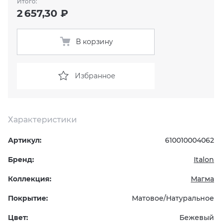
Итого:
2 657,30 ₽
KERAMA MARAZZI
XLIGHT XTONE URBATEK
СМЕСИТЕЛИ
В корзину
PAMESA
XXL Pamesa
УНИТАЗЫ И ПИCCУАРЫ
PERONDA
Избранное
PORCELANOSA
Характеристики
SANT’AGOSTINO
Артикул:
610010004062
ГРАНИТЕЯ
Бренд:
Italon
УРАЛЬСКИЙ ГРАНИТ
Коллекция:
Магма
Покрытие:
Матовое/Натуральное
Цвет:
Бежевый