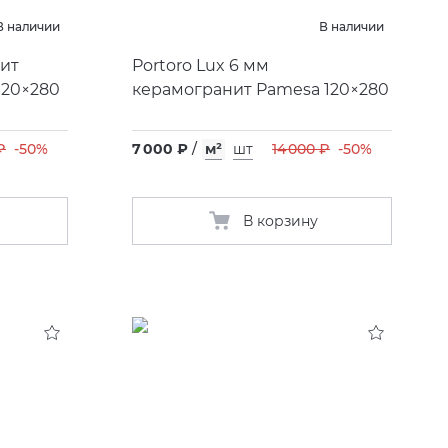
В наличии
В наличии
нит
Portoro Lux 6 мм
 120×280
керамогранит Pamesa 120×280
₽
-50%
7 000 ₽
/
м²
шт
14 000 ₽
-50%
В корзину