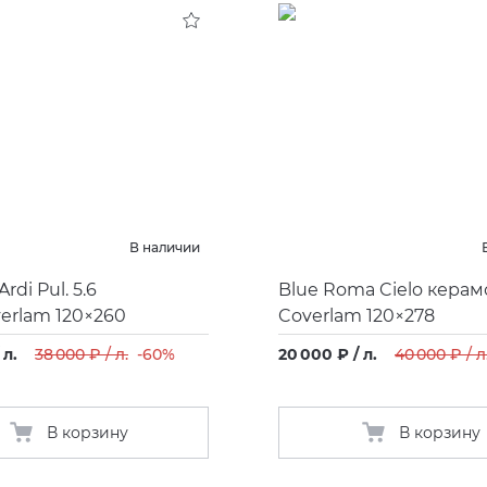
В наличии
rdi Pul. 5.6
Blue Roma Cielo кера
rlam 120×260
Coverlam 120×278
 л.
38 000 ₽ / л.
-60%
20 000 ₽ / л.
40 000 ₽ / л
В корзину
В корзину