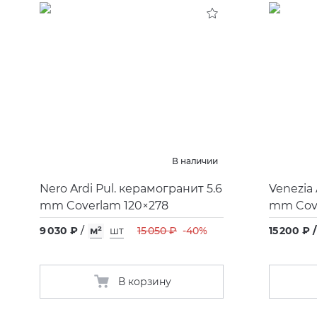
В наличии
Nero Ardi Pul. керамогранит 5.6
Venezia A
mm Coverlam 120×278
mm Cove
9 030 ₽
/
м²
шт
15 050 ₽
-40%
15 200 ₽ /
В корзину