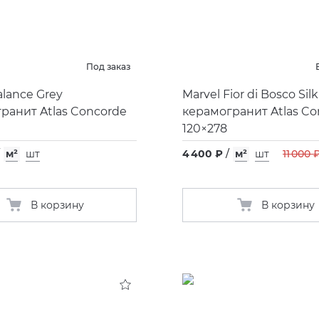
Под заказ
alance Grey
Marvel Fior di Bosco Silk
ранит Atlas Concorde
керамогранит Atlas Co
120×278
м²
шт
4 400 ₽
/
м²
шт
11 000 
В корзину
В корзину