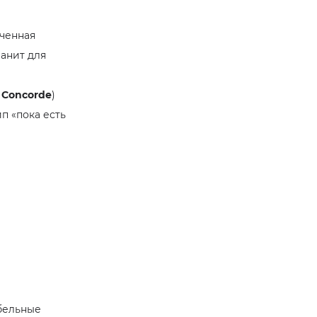
ченная
анит для
s Concorde
)
п «пока есть
бельные