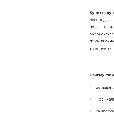
Купить кру
распродажа 
пола, стен 
высококачес
по сниженны
в наличии».
Почему стои
Большая 
Премиальн
Универса