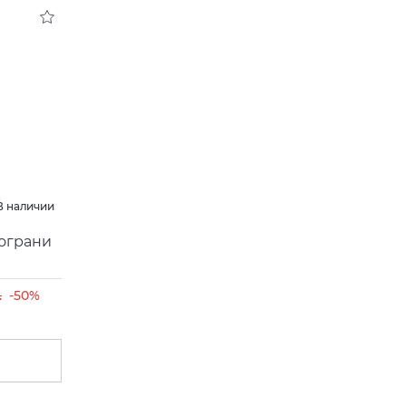
В наличии
мограни
.
-50%