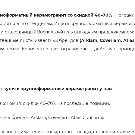
пноформатный керамогранит со скидкой 40–70%
— ограни
остатков по спецценам. Ищете крупноформатный керамогр
или столешницы? Воспользуйтесь выгодным предложением:
твенные листы известных брендов
(Arklam, Coverlam, Atla
м ценам. Количество плит ограничено — действует принци
т купить крупноформатный керамогранит у нас:
экономия: скидки 40–70% на последние позиции.
ые бренды: Arklam, Coverlam, Atlas Concorde.
льное применение: полы, стены, фасады, столешницы и ме