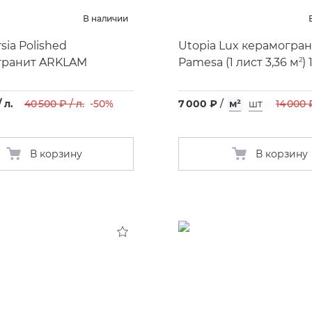
В наличии
sia Polished
Utopia Lux керамогра
гранит ARKLAM
Pamesa
(
1 лист 3,36 м
2
)
 л.
40 500 ₽ / л.
-50%
7 000 ₽
/
м²
шт
14 000 
В корзину
В корзину