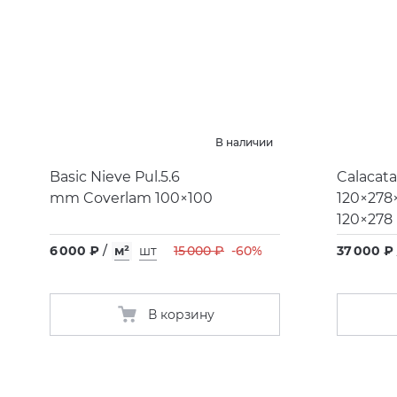
В наличии
Basic Nieve Pul.5.6
Calacata
mm Coverlam 100×100
120×278
120×278
6 000 ₽
/
м²
шт
15 000 ₽
-60%
37 000 ₽ 
В корзину