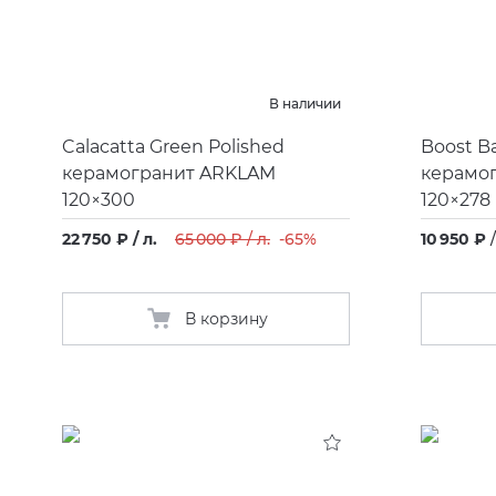
В наличии
Calacatta Green Polished
Boost B
керамогранит ARKLAM
керамог
120×300
120×278
22 750 ₽ / л.
65 000 ₽ / л.
-65%
10 950 ₽
/
В корзину