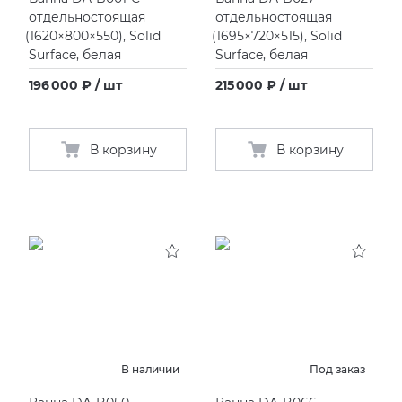
отдельностоящая
отдельностоящая
(
1620×800×550), Solid
(
1695×720×515), Solid
KERAMA MARAZZI
XLIGHT XTONE URBATEK
СМЕСИТЕЛИ
Surface, белая
Surface, белая
PAMESA
XXL Pamesa
УНИТАЗЫ И ПИCCУАРЫ
196 000 ₽ / шт
215 000 ₽ / шт
PERONDA
В корзину
В корзину
PORCELANOSA
SANT’AGOSTINO
ГРАНИТЕЯ
УРАЛЬСКИЙ ГРАНИТ
В наличии
Под заказ