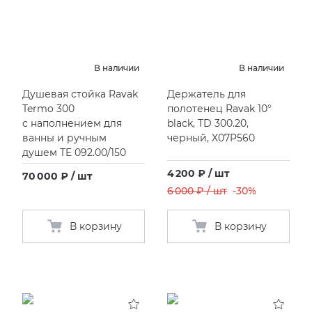
KERAMA MARAZZI
XLIGHT XTONE URBATEK
СМЕСИТЕЛИ
PAMESA
XXL Pamesa
УНИТАЗЫ И ПИCCУАРЫ
В наличии
В наличии
Душевая стойка Ravak
Держатель для
PERONDA
Termo 300
полотенец Ravak 10°
с наполнением для
black, TD 300.20,
PORCELANOSA
ванны и ручным
черный, X07P560
душем TE 092.00/150
4 200 ₽ / шт
SANT’AGOSTINO
70 000 ₽ / шт
6 000 ₽ / шт
-30%
ГРАНИТЕЯ
В корзину
В корзину
УРАЛЬСКИЙ ГРАНИТ