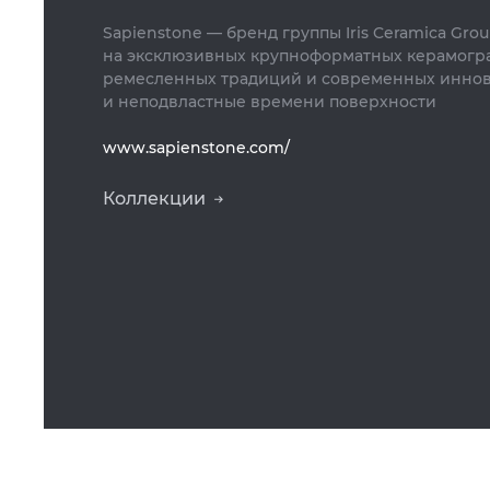
Sapienstone — бренд группы Iris Ceramica Gr
на эксклюзивных крупноформатных керамогра
ремесленных традиций и современных иннов
и неподвластные времени поверхности
www.sapienstone.com/
Коллекции