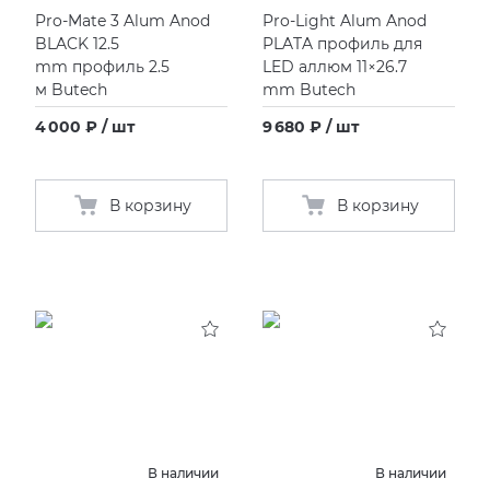
Pro-Mate 3 Alum Anod
Pro-Light Alum Anod
BLACK 12.5
PLATA профиль для
KERAMA MARAZZI
XLIGHT XTONE URBATEK
СМЕСИТЕЛИ
mm профиль 2.5
LED аллюм 11×26.7
м Butech
mm Butech
PAMESA
XXL Pamesa
УНИТАЗЫ И ПИCCУАРЫ
4 000 ₽ / шт
9 680 ₽ / шт
PERONDA
В корзину
В корзину
PORCELANOSA
SANT’AGOSTINO
ГРАНИТЕЯ
УРАЛЬСКИЙ ГРАНИТ
В наличии
В наличии