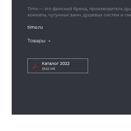
Timo — это финский бренд, производитель д
комнаты, чугунных ванн, душевых систем и см
timo.ru
Товары
Каталог 2022
38.65 Мб