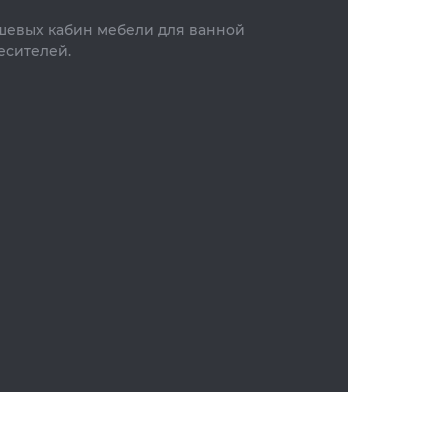
ушевых кабин мебели для ванной
есителей.