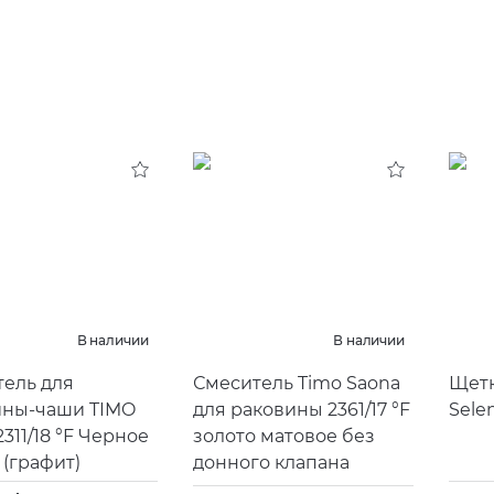
В наличии
В наличии
ель для
Смеситель Timo Saona
Щетк
ины-чаши TIMO
для раковины 2361/
17 °F
Sele
311/
18 °F
Черное
золото матовое без
(
графит)
донного клапана