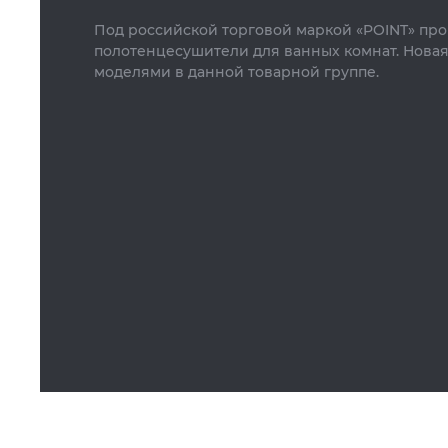
Под российской торговой маркой
«
POINT» про
полотенцесушители для ванных комнат. Новая
моделями в данной товарной группе.