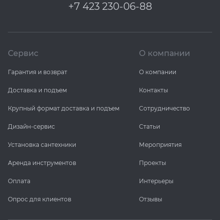
+7 423 230-06-88
KERAMA MARAZZI
XLIGHT XTONE URBATEK
СМЕСИТЕЛИ
PAMESA
XXL Pamesa
УНИТАЗЫ И ПИCCУАРЫ
Сервис
О компании
PERONDA
Гарантия и возврат
О компании
Доставка и подъем
Контакты
PORCELANOSA
Крупный формат доставка и подъем
Сотрудничество
SANT’AGOSTINO
Дизайн-сервис
Статьи
Установка сантехники
Мероприятия
ГРАНИТЕЯ
Аренда инструментов
Проекты
УРАЛЬСКИЙ ГРАНИТ
Оплата
Интерьеры
Опрос для клиентов
Отзывы