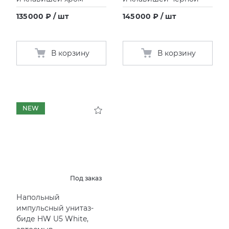
135 000 ₽ / шт
145 000 ₽ / шт
KERAMA MARAZZI
XLIGHT XTONE URBATEK
СМЕСИТЕЛИ
PAMESA
XXL Pamesa
УНИТАЗЫ И ПИCCУАРЫ
В корзину
В корзину
PERONDA
PORCELANOSA
NEW
SANT’AGOSTINO
ГРАНИТЕЯ
Под заказ
УРАЛЬСКИЙ ГРАНИТ
Напольный
импульсный унитаз-
биде HW U5 White,