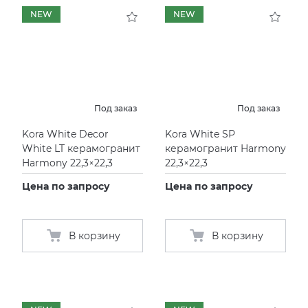
NEW
NEW
KERAMA MARAZZI
XLIGHT XTONE URBATEK
СМЕСИТЕЛИ
PAMESA
XXL Pamesa
УНИТАЗЫ И ПИCCУАРЫ
PERONDA
Под заказ
Под заказ
Kora White Decor
Kora White SP
PORCELANOSA
White LT керамогранит
керамогранит Harmony
Harmony 22,3×22,3
22,3×22,3
SANT’AGOSTINO
Цена по запросу
Цена по запросу
ГРАНИТЕЯ
В корзину
В корзину
УРАЛЬСКИЙ ГРАНИТ