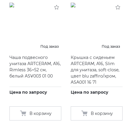
KERAMA MARAZZI
XLIGHT XTONE URBATEK
СМЕСИТЕЛИ
PAMESA
XXL Pamesa
УНИТАЗЫ И ПИCCУАРЫ
PERONDA
Под заказ
Под заказ
Чаша подвесного
Крышка с сиденьем
PORCELANOSA
унитаза ARTCERAM, A16,
ARTCERAM, A16, Slim
Rimless 36×52 см,
для унитаза, soft-close,
SANT’AGOSTINO
белый ASV003 01 00
цвет blu zaffiro/хром,
ASA001 16 71
ГРАНИТЕЯ
Цена по запросу
Цена по запросу
УРАЛЬСКИЙ ГРАНИТ
В корзину
В корзину