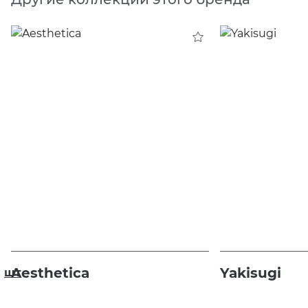
Aesthetica
Yakisugi
шт