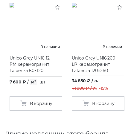
KERAMA MARAZZI
XLIGHT XTONE URBATEK
СМЕСИТЕЛИ
PAMESA
XXL Pamesa
УНИТАЗЫ И ПИCCУАРЫ
PERONDA
В наличии
В наличии
Unico Grey UNI6 12
Unico Grey UNI6 260
PORCELANOSA
RM керамогранит
LP керамогранит
Lafaenza 60×120
Lafaenza 120×260
SANT’AGOSTINO
34 850 ₽ / л.
7 600 ₽
/
м²
шт
41 000 ₽ / л.
-15%
ГРАНИТЕЯ
В корзину
В корзину
УРАЛЬСКИЙ ГРАНИТ
Другие коллекции этого бренда