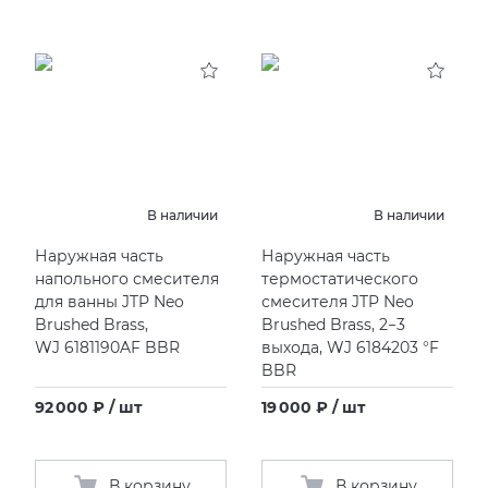
В наличии
В наличии
Наружная часть
Наружная часть
напольного смесителя
термостатического
для ванны JTP Neo
смесителя JTP Neo
Brushed Brass,
Brushed Brass, 2−3
WJ 6181190AF BBR
выхода, WJ
6184203 °F
BBR
92 000 ₽ / шт
19 000 ₽ / шт
В корзину
В корзину