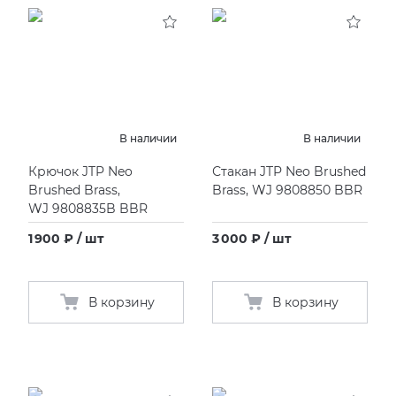
KERAMA MARAZZI
XLIGHT XTONE URBATEK
СМЕСИТЕЛИ
PAMESA
XXL Pamesa
УНИТАЗЫ И ПИCCУАРЫ
PERONDA
В наличии
В наличии
Крючок JTP Neo
Стакан JTP Neo Brushed
PORCELANOSA
Brushed Brass,
Brass, WJ 9808850 BBR
WJ 9808835B BBR
SANT’AGOSTINO
1 900 ₽ / шт
3 000 ₽ / шт
ГРАНИТЕЯ
В корзину
В корзину
УРАЛЬСКИЙ ГРАНИТ