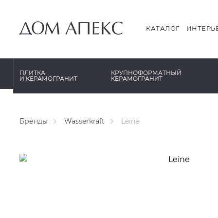
PERONDA
PERONDA
PORCELANOSA
REX XXL
КАТАЛОГ
ИНТЕРЬ
SANT’AGOSTINO
SAPIENSTONE
ГРАНИТЕЯ
XLIGHT XTONE URBATEK
ПЛИТКА
КРУПНОФОРМАТНЫЙ
И КЕРАМОГРАНИТ
КЕРАМОГРАНИТ
УРАЛЬСКИЙ ГРАНИТ
XXL Pamesa
Бренды
Wasserkraft
Leine