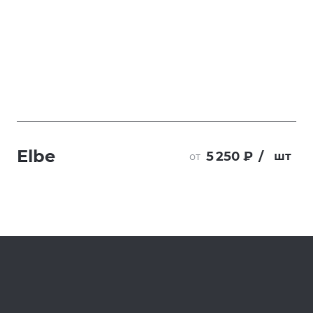
Elbe
5 250 ₽
/
шт
от