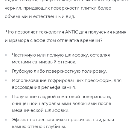
чернил, придающих поверхности плитки более
KERAMA MARAZZI
XLIGHT XTONE URBATEK
СМЕСИТЕЛИ
объемный и естественный вид.
PAMESA
XXL Pamesa
УНИТАЗЫ И ПИCCУАРЫ
Что позволяет технология ANTIC для получения камня
и мрамора с эффектом отпечатка времени?
PERONDA
Частичную или полную шлифовку, оставляя
PORCELANOSA
местами сатиновый оттенок.
Глубокую либо поверхностную полировку.
SANT’AGOSTINO
Использование гофрированных пресс-форм, для
воссоздания рельефа камня.
ГРАНИТЕЯ
Получение гладкой и матовой поверхности,
очищенной натуральными волокнами после
УРАЛЬСКИЙ ГРАНИТ
механической шлифовки.
Эффект потрескавшихся прожилок, придавая
камню оттенок глубины.