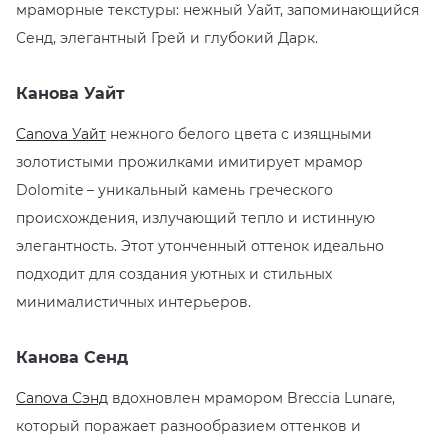
мраморные текстуры: нежный Уайт, запоминающийся
Сенд, элегантный Грей и глубокий Дарк.
KERAMA MARAZZI
XLIGHT XTONE URBATEK
СМЕСИТЕЛИ
Канова Уайт
PAMESA
XXL Pamesa
УНИТАЗЫ И ПИCCУАРЫ
Canova Уайт
нежного белого цвета с изящными
PERONDA
золотистыми прожилками имитирует мрамор
Dolomite – уникальный камень греческого
PORCELANOSA
происхождения, излучающий тепло и истинную
элегантность. Этот утонченный оттенок идеально
SANT’AGOSTINO
подходит для создания уютных и стильных
ГРАНИТЕЯ
минималистичных интерьеров.
УРАЛЬСКИЙ ГРАНИТ
Канова Сенд
Canova Сэнд
вдохновлен мрамором Breccia Lunare,
который поражает разнообразием оттенков и