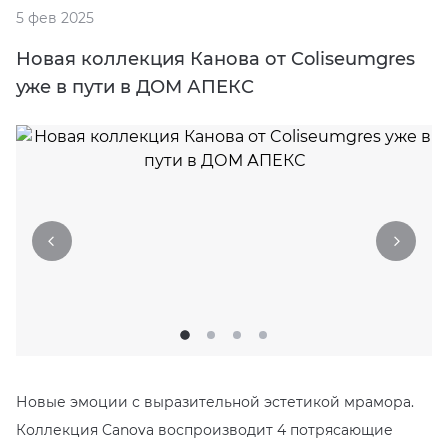
5 фев 2025
EMIL CERAMICA
ITALON
VIDREPUR
ШКАФЫ И ПЕНАЛЫ
ДУШЕВЫЕ ОГРАЖДЕНИЯ
ПРОФИЛИ И ПЛИНТУСЫ
Новая коллекция Канова от Coliseumgres
EQUIPE
KERAMA MARAZZI
ИНСТАЛЛЯЦИИ И КЛАВИШИ СМЫВА
РЕМОНТНЫЕ СОСТАВЫ ДЛЯ БЕТОНА
уже в пути в ДОМ АПЕКС
FIANDRE
LA FABBRICA AVA
ОБОГРЕВАТЕЛИ
СИСТЕМА ВЫРАВНИВАНИЯ
FIORANESE
LAMINAM
ПЛАСТИНЫ ИЗ ИСКУССТВЕННОГО КАМНЯ
GRESPANIA
L’ANTIC COLONIAL
ПОДДОНЫ
IDALGO
MAXFINE IRIS
ПОЛОТЕНЦЕСУШИТЕЛИ
IMOLA CERAMICA
PERONDA
РАКОВИНЫ
IRIS
REX XXL
САУНЫ
Новые эмоции с выразительной эстетикой мрамора.
Коллекция Canova воспроизводит 4 потрясающие
ITALON
SAPIENSTONE
СИСТЕМЫ СЛИВА