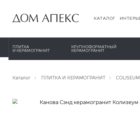
PERONDA
PERONDA
PORCELANOSA
REX XXL
КАТАЛОГ
ИНТЕРЬ
SANT’AGOSTINO
SAPIENSTONE
ГРАНИТЕЯ
XLIGHT XTONE URBATEK
ПЛИТКА
КРУПНОФОРМАТНЫЙ
И КЕРАМОГРАНИТ
КЕРАМОГРАНИТ
УРАЛЬСКИЙ ГРАНИТ
XXL Pamesa
Каталог
ПЛИТКА И КЕРАМОГРАНИТ
COLISEUM