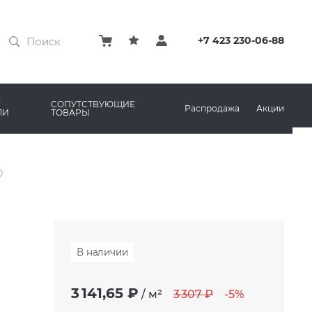
ЗАТИРКИ
КЛЕЙ
+7 423 230-06-88
ПРОФИЛИ И ПЛИНТУСЫ
ARO
РЕМОНТНЫЕ СОСТАВЫ ДЛЯ БЕТОНА
СОПУТСТВУЮЩИЕ
Распродажа
Акции
ЛИ
ТОВАРЫ
РЫ
AMA MARAZZI
СИСТЕМА ВЫРАВНИВАНИЯ
0
В наличии
3 141,65 ₽
/
м²
3 307 ₽
-5%