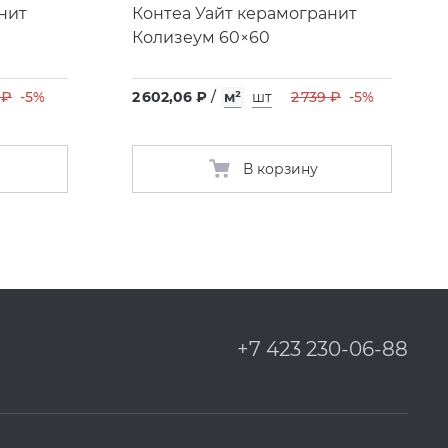
нит
Контеа Уайт керамогранит
Колизеум 60×60
 ₽
-5%
2 602,06 ₽
/
м²
шт
2 739 ₽
-5%
В корзину
+7 423 230-06-88