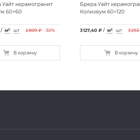
 Уайт керамогранит
Брера Уайт керамогра
ум 60×60
Колизеум 60×120
/
м²
шт
2 809 ₽
-30%
3 127,40 ₽
/
м²
шт
3 292
В корзину
В корзину