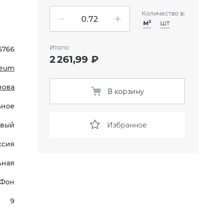
Количество в:
м²
шт
Итого:
5766
2 261,99 ₽
seum
нова
В корзину
ьное
Избранное
вый
ссия
ьная
Фон
9