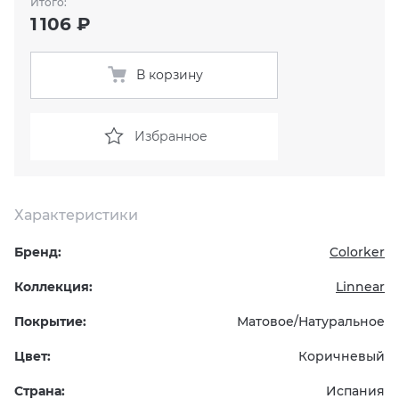
Итого:
1 106 ₽
KERAMA MARAZZI
XLIGHT XTONE URBATEK
СМЕСИТЕЛИ
В корзину
PAMESA
XXL Pamesa
УНИТАЗЫ И ПИCCУАРЫ
PERONDA
Избранное
PORCELANOSA
Характеристики
SANT’AGOSTINO
Бренд:
Colorker
ГРАНИТЕЯ
Коллекция:
Linnear
УРАЛЬСКИЙ ГРАНИТ
Покрытие:
Матовое/Натуральное
Цвет:
Коричневый
Страна:
Испания