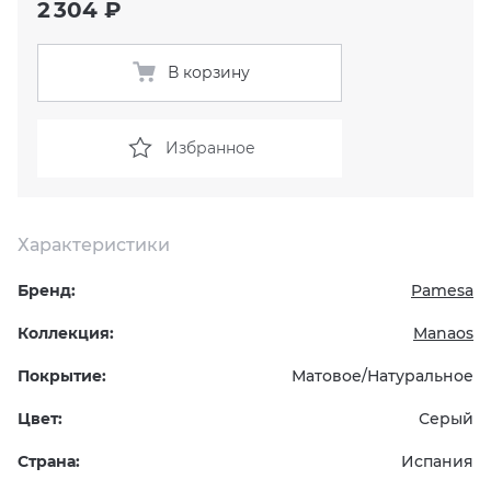
2 304 ₽
KERAMA MARAZZI
XLIGHT XTONE URBATEK
СМЕСИТЕЛИ
В корзину
PAMESA
XXL Pamesa
УНИТАЗЫ И ПИCCУАРЫ
Избранное
PERONDA
PORCELANOSA
Характеристики
SANT’AGOSTINO
Бренд:
Pamesa
ГРАНИТЕЯ
Коллекция:
Manaos
Покрытие:
Матовое/Натуральное
УРАЛЬСКИЙ ГРАНИТ
Цвет:
Серый
Страна:
Испания